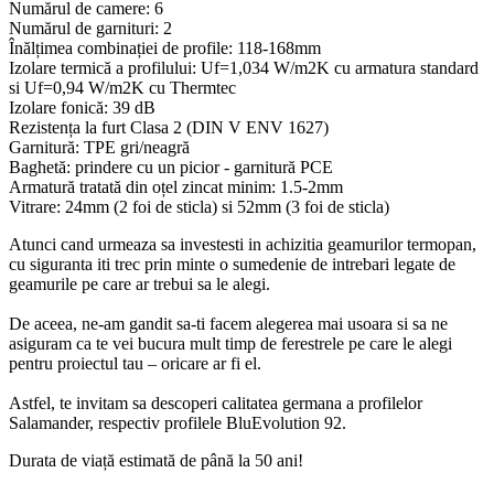
Numărul de camere: 6
Numărul de garnituri: 2
Înălțimea combinației de profile: 118-168mm
Izolare termică a profilului: Uf=1,034 W/m2K cu armatura standard
si Uf=0,94 W/m2K cu Thermtec
Izolare fonică: 39 dB
Rezistența la furt Clasa 2 (DIN V ENV 1627)
Garnitură: TPE gri/neagră
Baghetă: prindere cu un picior - garnitură PCE
Armatură tratată din oțel zincat minim: 1.5-2mm
Vitrare: 24mm (2 foi de sticla) si 52mm (3 foi de sticla)
Atunci cand urmeaza sa investesti in achizitia geamurilor termopan,
cu siguranta iti trec prin minte o sumedenie de intrebari legate de
geamurile pe care ar trebui sa le alegi.
De aceea, ne-am gandit sa-ti facem alegerea mai usoara si sa ne
asiguram ca te vei bucura mult timp de ferestrele pe care le alegi
pentru proiectul tau – oricare ar fi el.
Astfel, te invitam sa descoperi calitatea germana a profilelor
Salamander, respectiv profilele BluEvolution 92.
Durata de viață estimată de până la 50 ani!