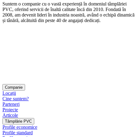
Suntem o companie cu o vastă experiență în domeniul tâmplăriei
PVC, oferind servicii de înaltă calitate încă din 2010. Fondată în
2008, am devenit lideri în industria noastră, având o echipă dinamică
și tânără, alcătuită din peste 40 de angajați dedicați.
Companie
Locații
Cine suntem?
Parteneri
Proiecte
Articole
Tâmplărie PVC
Profile economice
Profile standard