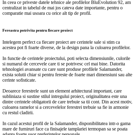
In ceea ce priveste datele tehnice ale profilelor BluEvolution 92, am
centralizat in tabelul de mai jos cateva date importante, pentru o
comparatie mai usoara cu orice alt tip de profil.
Fereastra potrivita pentru fiecare proiect
Intelegem perfect ca fiecare proiect are cerintele sale si stim ca
acestea pot fi foarte diverse, de la design pana la culoarea profilelor.
In functie de cerintele proiectului, poti selecta dimensiunile, culorile
si numarul de cercevele care ti se potrivesc cel mai bine. Datorita
tehnologiei avansate cu care sunt produse profilele Salamander,
exista solutii chiar si pentru fereste de foarte mari dimensiuni sau alte
cerinte sofisticate.
Deoarece ferestrele sunt un element arhitectural important, care
subliniaza si sustine stilul intregului proiect, originalitatea este una
dintre cerintele obligatorii de care trebuie sa tii cont. Din acest motiv,
culoarea ramelor si a cercevelelor ferestrei trebuie sa fie in armonie
cu restul cladirii.
In cazul acestui profil de la Salamander, disponibilitatea intr-o gama
mare de furniruri face ca finisajele tamplariei termopan sa se poata
adapta foarte usor preferintelor personale.