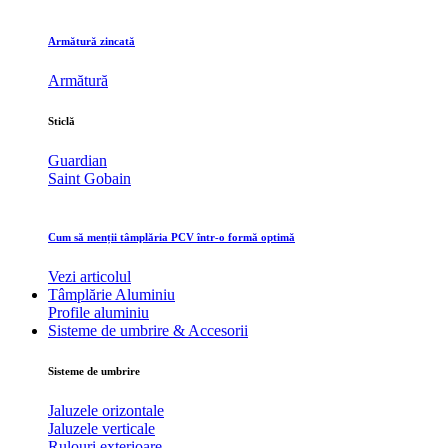
Armătură zincată
Armătură
Sticlă
Guardian
Saint Gobain
Cum să menții tâmplăria PCV într-o formă optimă
Vezi articolul
Tâmplărie Aluminiu
Profile aluminiu
Sisteme de umbrire & Accesorii
Sisteme de umbrire
Jaluzele orizontale
Jaluzele verticale
Rulouri exterioare