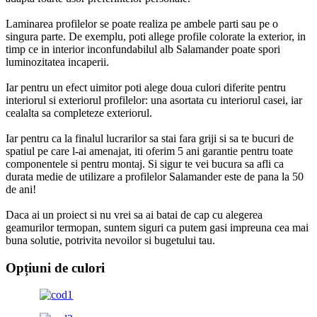
Laminarea profilelor se poate realiza pe ambele parti sau pe o
singura parte. De exemplu, poti allege profile colorate la exterior, in
timp ce in interior inconfundabilul alb Salamander poate spori
luminozitatea incaperii.
Iar pentru un efect uimitor poti alege doua culori diferite pentru
interiorul si exteriorul profilelor: una asortata cu interiorul casei, iar
cealalta sa completeze exteriorul.
Iar pentru ca la finalul lucrarilor sa stai fara griji si sa te bucuri de
spatiul pe care l-ai amenajat, iti oferim 5 ani garantie pentru toate
componentele si pentru montaj. Si sigur te vei bucura sa afli ca
durata medie de utilizare a profilelor Salamander este de pana la 50
de ani!
Daca ai un proiect si nu vrei sa ai batai de cap cu alegerea
geamurilor termopan, suntem siguri ca putem gasi impreuna cea mai
buna solutie, potrivita nevoilor si bugetului tau.
Opțiuni de culori