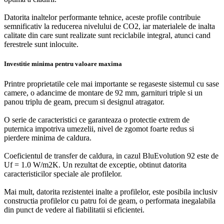
Datorita inaltelor performante tehnice, aceste profile contribuie
semnificativ la reducerea nivelului de CO2, iar materialele de inalta
calitate din care sunt realizate sunt reciclabile integral, atunci cand
ferestrele sunt inlocuite.
Investitie minima pentru valoare maxima
Printre proprietatile cele mai importante se regaseste sistemul cu sase
camere, o adancime de montare de 92 mm, garnituri triple si un
panou triplu de geam, precum si designul atragator.
O serie de caracteristici ce garanteaza o protectie extrem de
puternica impotriva umezelii, nivel de zgomot foarte redus si
pierdere minima de caldura.
Coeficientul de transfer de caldura, in cazul BluEvolution 92 este de
Uf = 1.0 W/m2K. Un rezultat de exceptie, obtinut datorita
caracteristicilor speciale ale profilelor.
Mai mult, datorita rezistentei inalte a profilelor, este posibila inclusiv
constructia profilelor cu patru foi de geam, o performata inegalabila
din punct de vedere al fiabilitatii si eficientei.