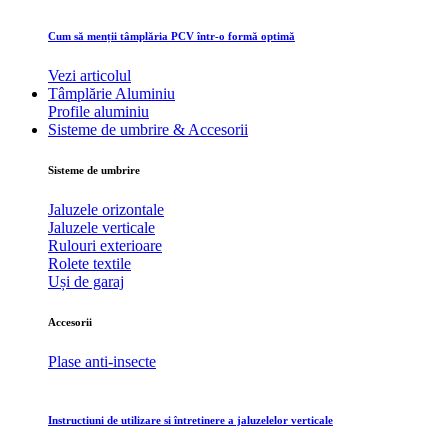
Cum să menții tâmplăria PCV într-o formă optimă
Vezi articolul
Tâmplărie Aluminiu
Profile aluminiu
Sisteme de umbrire & Accesorii
Sisteme de umbrire
Jaluzele orizontale
Jaluzele verticale
Rulouri exterioare
Rolete textile
Uși de garaj
Accesorii
Plase anti-insecte
Instructiuni de utilizare si întretinere a jaluzelelor verticale