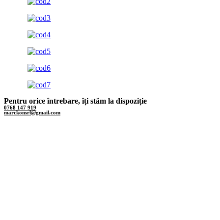
Pentru
orice întrebare
, îți stăm la dispoziție
0768 147 919
marckonsrl@gmail.com