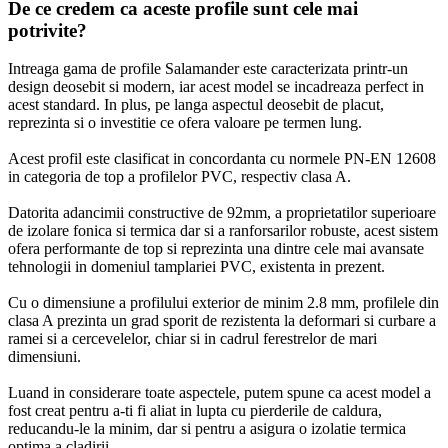
De ce credem ca aceste profile sunt cele mai
potrivite?
Intreaga gama de profile Salamander este caracterizata printr-un
design deosebit si modern, iar acest model se incadreaza perfect in
acest standard. In plus, pe langa aspectul deosebit de placut,
reprezinta si o investitie ce ofera valoare pe termen lung.
Acest profil este clasificat in concordanta cu normele PN-EN 12608
in categoria de top a profilelor PVC, respectiv clasa A.
Datorita adancimii constructive de 92mm, a proprietatilor superioare
de izolare fonica si termica dar si a ranforsarilor robuste, acest sistem
ofera performante de top si reprezinta una dintre cele mai avansate
tehnologii in domeniul tamplariei PVC, existenta in prezent.
Cu o dimensiune a profilului exterior de minim 2.8 mm, profilele din
clasa A prezinta un grad sporit de rezistenta la deformari si curbare a
ramei si a cercevelelor, chiar si in cadrul ferestrelor de mari
dimensiuni.
Luand in considerare toate aspectele, putem spune ca acest model a
fost creat pentru a-ti fi aliat in lupta cu pierderile de caldura,
reducandu-le la minim, dar si pentru a asigura o izolatie termica
optima a cladirii.